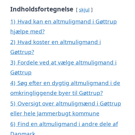
Indholdsfortegnelse
skjul
1)
Hvad kan en altmuligmand i Gøttrup
hjælpe med?
2)
Hvad koster en altmuligmand i
Gøttrup?
3)
Fordele ved at vælge altmuligmand i
Gøttrup
4)
Søg efter en dygtig altmuligmand i de
omkringliggende byer til Gøttrup?
5)
Oversigt over altmuligmænd i Gøttrup
eller hele Jammerbugt kommune
6)
Find en altmuligmand i andre dele af
Danmark