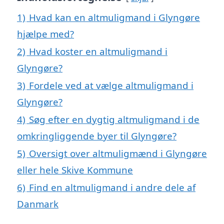
1)
Hvad kan en altmuligmand i Glyngøre
hjælpe med?
2)
Hvad koster en altmuligmand i
Glyngøre?
3)
Fordele ved at vælge altmuligmand i
Glyngøre?
4)
Søg efter en dygtig altmuligmand i de
omkringliggende byer til Glyngøre?
5)
Oversigt over altmuligmænd i Glyngøre
eller hele Skive Kommune
6)
Find en altmuligmand i andre dele af
Danmark