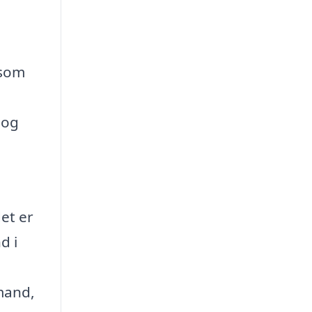
 som
 og
et er
d i
mand,