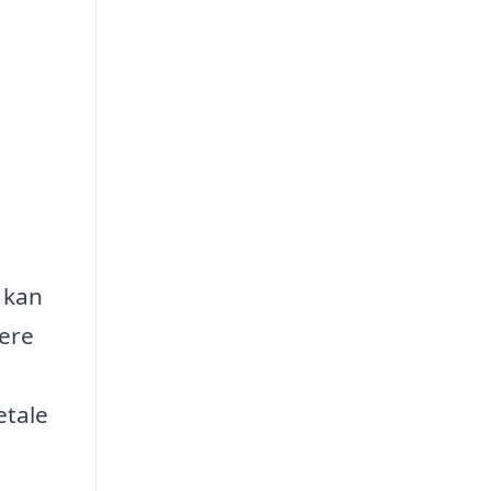
u kan
iere
etale