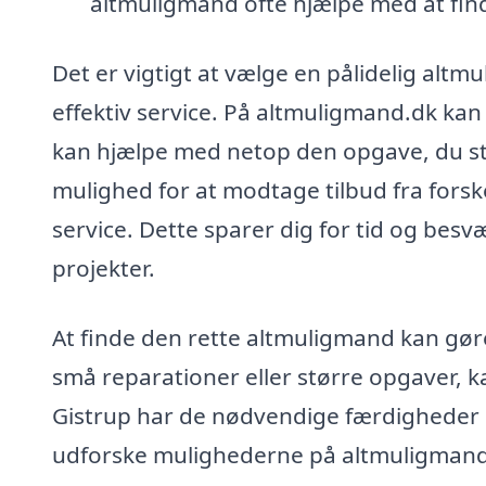
altmuligmand ofte hjælpe med at find
Det er vigtigt at vælge en pålidelig altm
effektiv service. På altmuligmand.dk kan
kan hjælpe med netop den opgave, du stå
mulighed for at modtage tilbud fra forske
service. Dette sparer dig for tid og bes
projekter.
At finde den rette altmuligmand kan gøre
små reparationer eller større opgaver, k
Gistrup har de nødvendige færdigheder og 
udforske mulighederne på altmuligmand.d