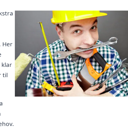
kstra
. Her
e
 klar
til
a
n
behov.