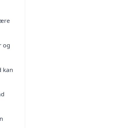
være
r og
d kan
nd
en