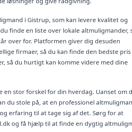
e løsninger og give rådgivning.
uligmand i Gistrup, som kan levere kvalitet og
 du finde en liste over lokale altmuligmander,
r over for. Platformen giver dig desuden
llige firmaer, så du kan finde den bedste pris
vær, så du hurtigt kan komme videre med dine
 en stor forskel for din hverdag. Uanset om d
an du stole på, at en professionel altmuligman
erfaring til at tage sig af det. Sørg for at
k og få hjælp til at finde en dygtig altmulig