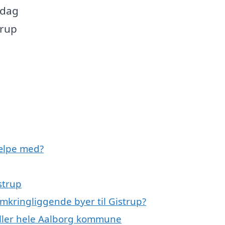
rdag
trup
ælpe med?
strup
mkringliggende byer til Gistrup?
eller hele Aalborg kommune