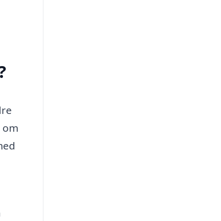
?
dre
g om
med
n