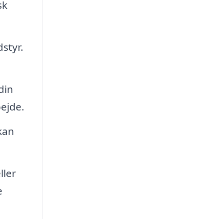
sk
styr.
din
ejde.
kan
ller
e