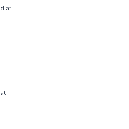
d at
 at