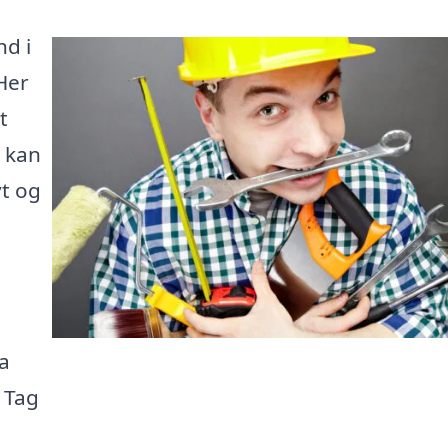
nd i
 Her
t
 kan
vt og
ra
 Tag