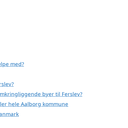
ælpe med?
rslev?
mkringliggende byer til Ferslev?
eller hele Aalborg kommune
 Danmark