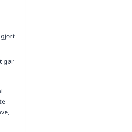
gjort
t gør
l
te
ave,