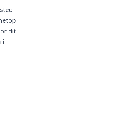
 sted
 netop
or dit
ri
.