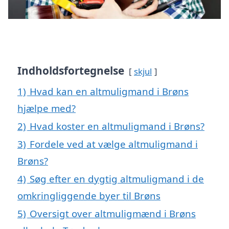
Indholdsfortegnelse
skjul
1)
Hvad kan en altmuligmand i Brøns
hjælpe med?
2)
Hvad koster en altmuligmand i Brøns?
3)
Fordele ved at vælge altmuligmand i
Brøns?
4)
Søg efter en dygtig altmuligmand i de
omkringliggende byer til Brøns
5)
Oversigt over altmuligmænd i Brøns