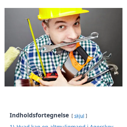
Indholdsfortegnelse
skjul
1)
Hvad kan en altmuligmand i Agerskov