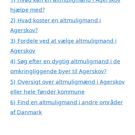
hjælpe med?
2)
Hvad koster en altmuligmand i
Agerskov?
3)
Fordele ved at vælge altmuligmand i
Agerskov
4)
Søg efter en dygtig altmuligmand i de
omkringliggende byer til Agerskov?
5)
Oversigt over altmuligmænd i Agerskov
eller hele Tønder kommune
6)
Find en altmuligmand i andre områder
af Danmark