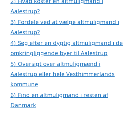
2)
Hvad koster en altmuligmand i
Aalestrup?
3)
Fordele ved at vælge altmuligmand i
Aalestrup?
4)
Søg efter en dygtig altmuligmand i de
omkringliggende byer til Aalestrup
5)
Oversigt over altmuligmænd i
Aalestrup eller hele Vesthimmerlands
kommune
6)
Find en altmuligmand i resten af
Danmark