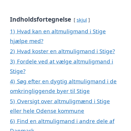
Indholdsfortegnelse
skjul
1)
Hvad kan en altmuligmand i Stige
hjælpe med?
2)
Hvad koster en altmuligmand i Stige?
3)
Fordele ved at vælge altmuligmand i
Stige?
4)
Søg efter en dygtig altmuligmand i de
omkringliggende byer til Stige
5)
Oversigt over altmuligmænd i Stige
eller hele Odense kommune
6)
Find en altmuligmand i andre dele af
Danmark