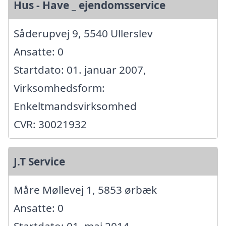
Hus - Have _ ejendomsservice
Såderupvej 9, 5540 Ullerslev
Ansatte: 0
Startdato: 01. januar 2007,
Virksomhedsform:
Enkeltmandsvirksomhed
CVR: 30021932
J.T Service
Måre Møllevej 1, 5853 ørbæk
Ansatte: 0
Startdato: 01. maj 2014,